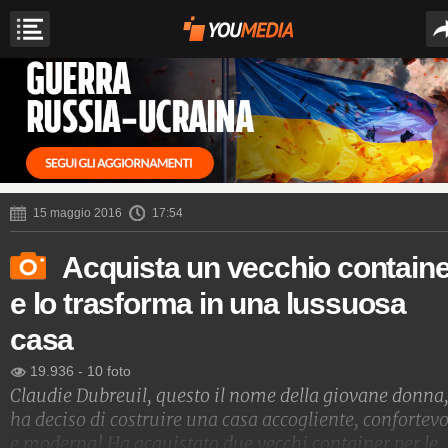
15 maggio 2016
17:54
Acquista un vecchio containe
e lo trasforma in una lussuosa
casa
19.936
-
10 foto
Claudie Dubreuil, questo il nome della giovane donna
ha deciso di costruire una casa accogliente, confortevo
e moderna! Ha acquistato due vecchi container per le