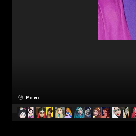
Mulan
caricato da
WebMix