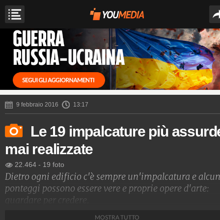
9 febbraio 2016
13:17
Le 19 impalcature più assurd
mai realizzate
22.464
-
19 foto
Dietro ogni edificio c'è sempre un'impalcatura e alcun
ponteggi possono essere vere e proprie opere d'arte:
guardare per credere.
MOSTRA TUTTO