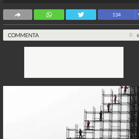
Design Fanpage
70.432.030
-
349 video
-
13.554 foto
134
COMMENTA
0