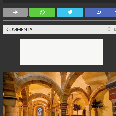
Design Fanpage
70.430.298
-
349 video
-
13.554 foto
23
COMMENTA
0