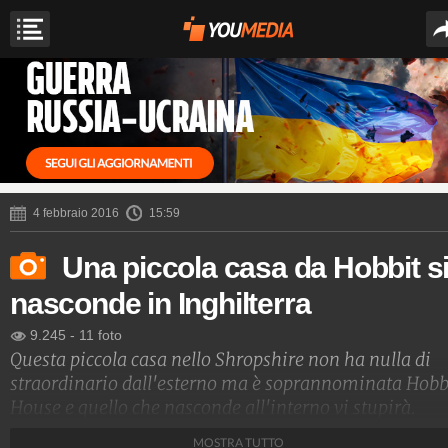
4 febbraio 2016
15:59
Una piccola casa da Hobbit s
nasconde in Inghilterra
9.245
-
11 foto
Questa piccola casa nello Shropshire non ha nulla di
straordinario dall'esterno ma è soprannominata Hobb
House e quello che nasconde all'interno vi stupirà.
MOSTRA TUTTO