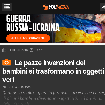
2 febbraio 2016
13:57
Le pazze invenzioni dei
bambini si trasformano in oggetti
veri
17.154
-
15 foto
Quando la realtà supera la fantasia succede che i dise
di alcuni bambini diventano oggetti utili ed originali
della vita reale.