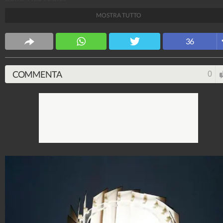
MOSTRA TUTTO
Design Fanpage
70.431.409
-
349 video
-
13.554 foto
36
COMMENTA
0