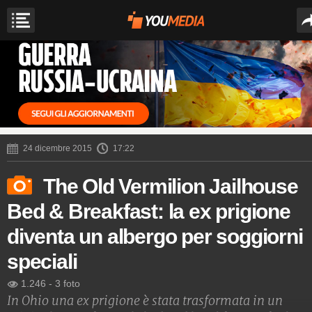
24 dicembre 2015
17:22
The Old Vermilion Jailhouse
Bed & Breakfast: la ex prigione
diventa un albergo per soggiorni
speciali
1.246
-
3 foto
In Ohio una ex prigione è stata trasformata in un