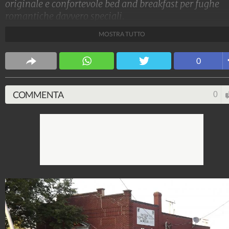
originale e confortevole bed and breakfast per fughe
romantiche davvero speciali.
MOSTRA TUTTO
Design Fanpage
70.430.386
-
349 video
-
13.554 foto
0
COMMENTA
0