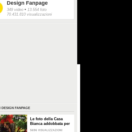
Design Fanpage
•
349 video
13.554 foto
70.431.810 visualizzazioni
I
DESIGN FANPAGE
12 foto
Le foto della Casa
Bianca addobbata per
Natale 2021
5696
VISUALIZZAZIONI