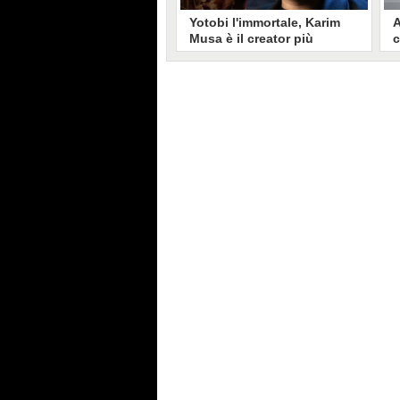
Yotobi l'immortale, Karim
A
Musa è il creator più
c
longevo in Italia: il suo
s
volto sui social da 20 anni
t
Aperto nel 2006, il canale di
A
Karim Musa, in arte Yotobi, è uno
y
dei più duraturi di tutta YouTube
s
Italia. Tra i pionieri della
u
professione di creator, Yotobi
r
continua ancora oggi ad essere un
l
punto di riferimento per la sua
d
fedele pur senza cedere alle
s
lusinghe del mainstream.
l