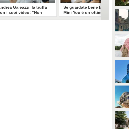
ndrea Galeazzi, la truffa
Se guardate bene la foto
on i suoi video: “Non
Mini You è un ottimo modo
ono io quello. Mi hanno
per regalare i dati
rasformato in deepfake”
all’intelligenza artificiale
ndrea Galeazzi è uno degli
Il nuovo trend su Instagram, Mini
outuber più importanti nel
You, in cui si pubblica una foto da
ettore delle recensioni. Negli
bambini e una attuale, è una vera
ltimi giorni un suo video è stato
e propria miniera d'oro per
ubato, processato con
l'intelligenza artificiale
'intelligenza artificiale ed è
generativa. Si stimano 40 milioni
iventato un deepfake che
di immagini condivise, che in
ponsorizza un'applicazione
questo momento potrebbero
egata al gioco d'azzardo.
essere "preda" di voraci algoritmi
per software di riconoscimento
facciale e altre app.