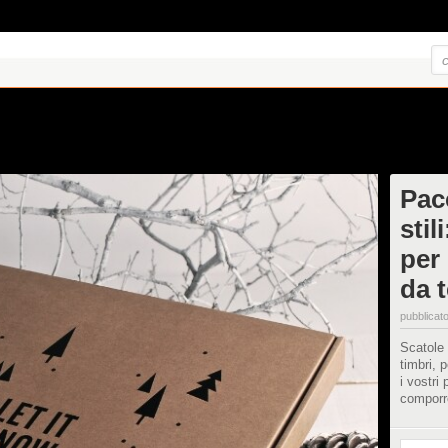
Pacc
stil
per 
da t
pubblicato
Scatole 
timbri, 
i vostri
comporre