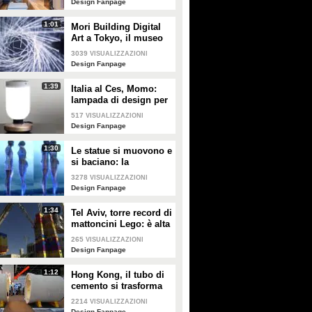
Design Fanpage
1:01
Mori Building Digital
Art a Tokyo, il museo
più "folle" del mondo
3039
VISUALIZZAZIONI
Design Fanpage
1:39
Italia al Ces, Momo:
lampada di design per
la sicurezza in casa
517
VISUALIZZAZIONI
Design Fanpage
1:30
Le statue si muovono e
si baciano: la
romantica storia tra un
3278
VISUALIZZAZIONI
comune ragazzo e una
Design Fanpage
principessa
1:34
Tel Aviv, torre record di
mattoncini Lego: è alta
36 metri
265
VISUALIZZAZIONI
Design Fanpage
1:12
Hong Kong, il tubo di
cemento si trasforma
in un appartamento: gli
2214
VISUALIZZAZIONI
interni vi stupiranno
Design Fanpage