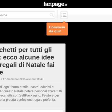
Comincia
da qui!
hetti per tutti gli
i: ecco alcune idee
regali di Natale fai
e
 il
17 dicembre 2015 alle ore 11:49
di ogni forma e stile, nastri, adesivi e
per questo Natale potete personalizzare tutti
 pacchetti con SelfPackaging, l'e-store per
 la propria confezione regalo preferita.