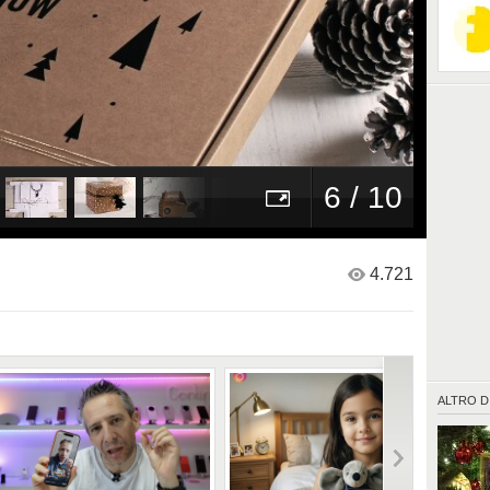
6 / 10
4.721
ALTRO D