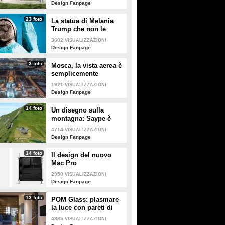
Design Fanpage
23 foto
La statua di Melania
Trump che non le
somiglia per niente e
3602
VISUALIZZAZIONI
tutti gli altri "disastri"
Design Fanpage
degli artisti
3 foto
Mosca, la vista aerea è
semplicemente
mozzafiato
1921
VISUALIZZAZIONI
Design Fanpage
14 foto
Un disegno sulla
montagna: Saype è
l'artista che dipinge
4714
VISUALIZZAZIONI
prati e montagne
Design Fanpage
14 foto
Il design del nuovo
Mac Pro
2950
VISUALIZZAZIONI
Design Fanpage
13 foto
POM Glass: plasmare
la luce con pareti di
vetro, ferro e legno
4865
VISUALIZZAZIONI