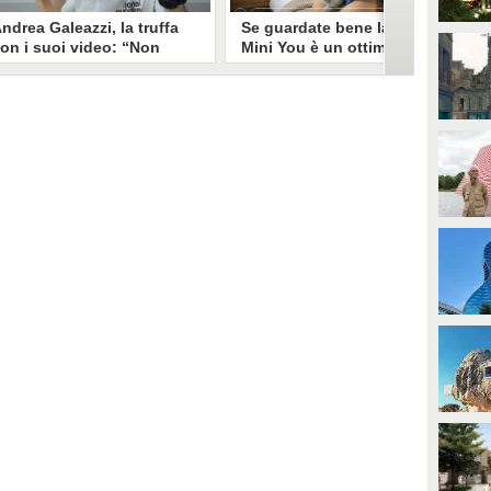
ndrea Galeazzi, la truffa
Se guardate bene la foto
on i suoi video: “Non
Mini You è un ottimo modo
ono io quello. Mi hanno
per regalare i dati
rasformato in deepfake”
all’intelligenza artificiale
ndrea Galeazzi è uno degli
Il nuovo trend su Instagram, Mini
outuber più importanti nel
You, in cui si pubblica una foto da
ettore delle recensioni. Negli
bambini e una attuale, è una vera
ltimi giorni un suo video è stato
e propria miniera d'oro per
ubato, processato con
l'intelligenza artificiale
'intelligenza artificiale ed è
generativa. Si stimano 40 milioni
iventato un deepfake che
di immagini condivise, che in
ponsorizza un'applicazione
questo momento potrebbero
egata al gioco d'azzardo.
essere "preda" di voraci algoritmi
per software di riconoscimento
facciale e altre app.