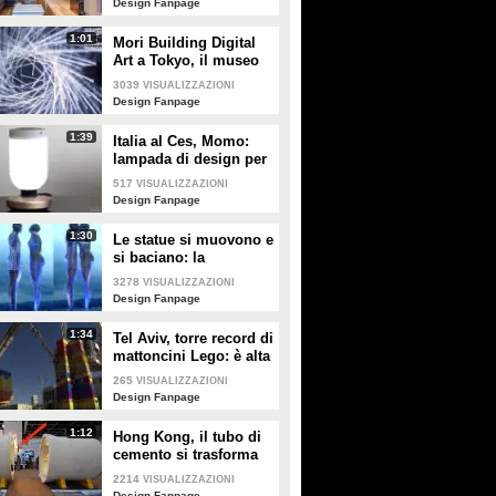
Design Fanpage
1:01
Mori Building Digital
Art a Tokyo, il museo
più "folle" del mondo
3039
VISUALIZZAZIONI
Design Fanpage
1:39
Italia al Ces, Momo:
lampada di design per
la sicurezza in casa
517
VISUALIZZAZIONI
Design Fanpage
1:30
Le statue si muovono e
si baciano: la
romantica storia tra un
3278
VISUALIZZAZIONI
comune ragazzo e una
Design Fanpage
principessa
1:34
Tel Aviv, torre record di
mattoncini Lego: è alta
36 metri
265
VISUALIZZAZIONI
Design Fanpage
1:12
Hong Kong, il tubo di
cemento si trasforma
in un appartamento: gli
2214
VISUALIZZAZIONI
interni vi stupiranno
Design Fanpage