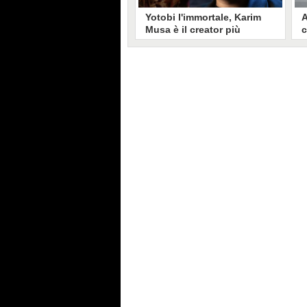
Yotobi l'immortale, Karim
A
Musa è il creator più
c
longevo in Italia: il suo
s
volto sui social da 20 anni
t
Aperto nel 2006, il canale di
A
Karim Musa, in arte Yotobi, è uno
y
dei più duraturi di tutta YouTube
s
Italia. Tra i pionieri della
u
professione di creator, Yotobi
r
continua ancora oggi ad essere un
l
punto di riferimento per la sua
d
fedele pur senza cedere alle
s
lusinghe del mainstream.
l