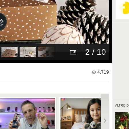
2 / 10
4.719
ALTRO D