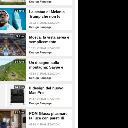
Design Fanpage
23 foto
La statua di Melania
Trump che non le
somiglia per niente e
3602
VISUALIZZAZIONI
tutti gli altri "disastri"
Design Fanpage
degli artisti
3 foto
Mosca, la vista aerea è
semplicemente
mozzafiato
1921
VISUALIZZAZIONI
Design Fanpage
14 foto
Un disegno sulla
montagna: Saype è
l'artista che dipinge
4714
VISUALIZZAZIONI
prati e montagne
Design Fanpage
14 foto
Il design del nuovo
Mac Pro
2947
VISUALIZZAZIONI
Design Fanpage
13 foto
POM Glass: plasmare
la luce con pareti di
vetro, ferro e legno
4864
VISUALIZZAZIONI