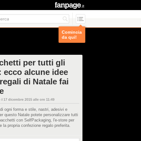
Comincia
da qui!
hetti per tutti gli
i: ecco alcune idee
regali di Natale fai
e
 il
17 dicembre 2015 alle ore 11:49
di ogni forma e stile, nastri, adesivi e
per questo Natale potete personalizzare tutti
 pacchetti con SelfPackaging, l'e-store per
 la propria confezione regalo preferita.