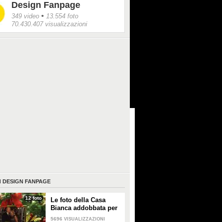
Design Fanpage
•
349 video
13.554 foto
70.430.407 visualizzazioni
I
DESIGN FANPAGE
12 foto
Le foto della Casa
Bianca addobbata per
Natale 2021
5696
VISUALIZZAZIONI