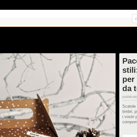
Pacc
stil
per 
da t
pubblicato
Scatole 
timbri, 
i vostri
comporre