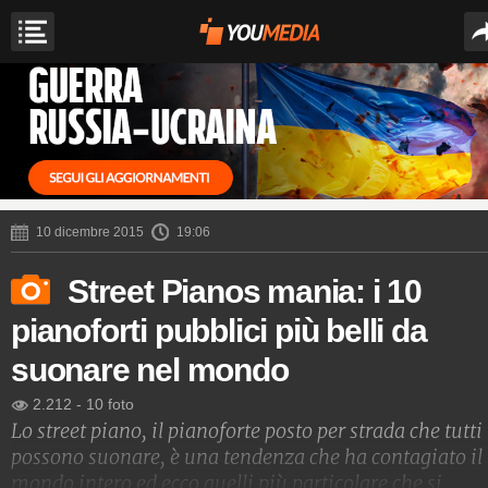
10 dicembre 2015
19:06
Street Pianos mania: i 10
pianoforti pubblici più belli da
suonare nel mondo
2.212
-
10 foto
Lo street piano, il pianoforte posto per strada che tutti
possono suonare, è una tendenza che ha contagiato il
mondo intero ed ecco quelli più particolare che si