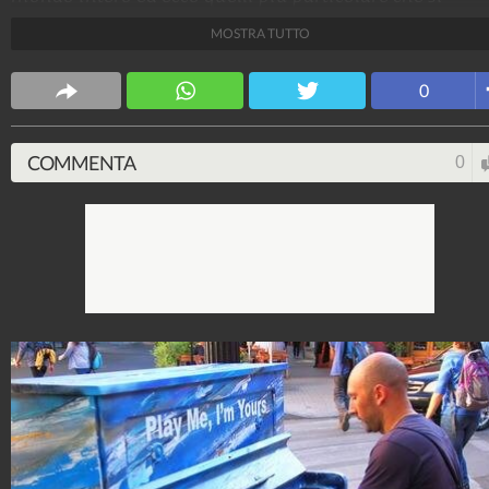
possono trovare in giro.
MOSTRA TUTTO
Design Fanpage
0
70.432.468
-
349 video
-
13.554 foto
COMMENTA
0