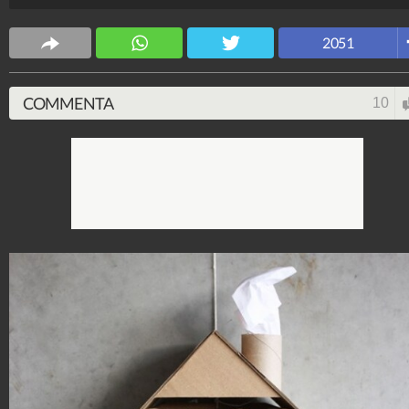
TuttoTutorial
109.231.214
-
2.141 video
-
2.748 foto
2051
COMMENTA
10