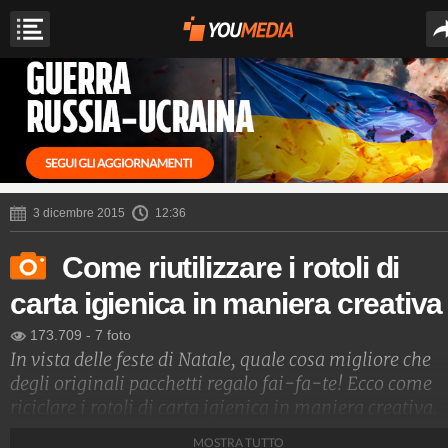
3 dicembre 2015
12:36
Come riutilizzare i rotoli di
carta igienica in maniera creativa
173.709
-
7 foto
In vista delle feste di Natale, quale cosa migliore che
degli originali pacchetti regalo fai-fa-te! Ecco come
riciclare i rotoli di carta igienica in maniera creativa.
MOSTRA TUTTO