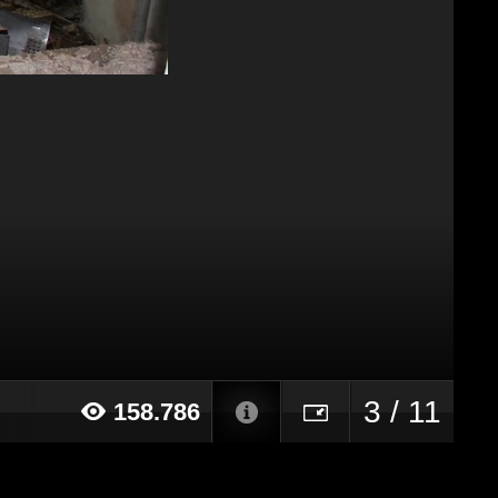
3 / 11
158.786
015 alle ore 10:43