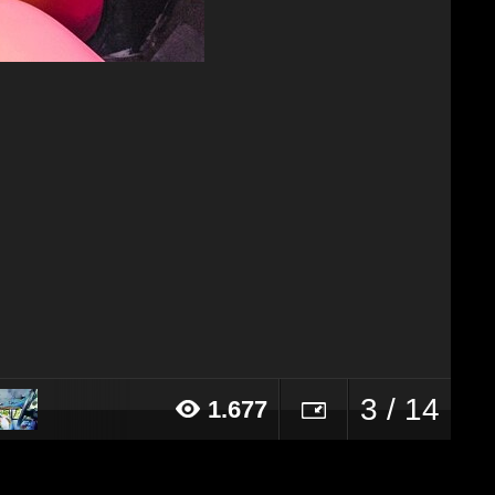
3 / 14
1.677
015 alle ore 14:14