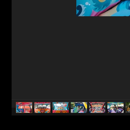
caricato da
Design Fanpage