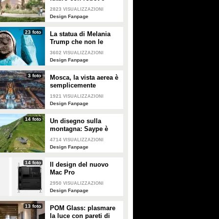
macchine autonome
2823
VISUALIZZAZIONI
Design Fanpage
23 foto
La statua di Melania
Trump che non le
somiglia per niente e
3602
VISUALIZZAZIONI
tutti gli altri "disastri"
Design Fanpage
degli artisti
3 foto
Mosca, la vista aerea è
semplicemente
mozzafiato
1921
VISUALIZZAZIONI
Design Fanpage
14 foto
Un disegno sulla
montagna: Saype è
l'artista che dipinge
4714
VISUALIZZAZIONI
prati e montagne
Design Fanpage
14 foto
Il design del nuovo
Mac Pro
2950
VISUALIZZAZIONI
Design Fanpage
13 foto
POM Glass: plasmare
la luce con pareti di