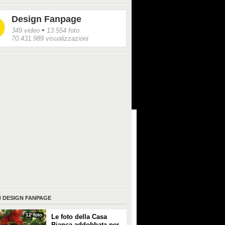
Design Fanpage
•
349 video
13.554 foto
70.431.989 visualizzazioni
I
DESIGN FANPAGE
12 foto
Le foto della Casa
Bianca addobbata per