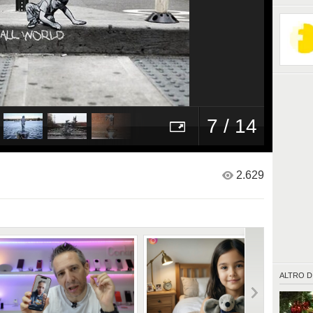
7 / 14
2.629
ALTRO D