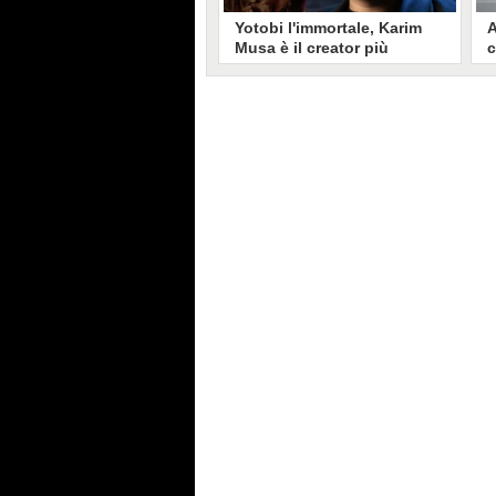
Yotobi l'immortale, Karim
A
Musa è il creator più
c
longevo in Italia: il suo
s
volto sui social da 20 anni
t
Aperto nel 2006, il canale di
A
Karim Musa, in arte Yotobi, è uno
y
dei più duraturi di tutta YouTube
s
Italia. Tra i pionieri della
u
professione di creator, Yotobi
r
continua ancora oggi ad essere un
l
punto di riferimento per la sua
d
fedele pur senza cedere alle
s
lusinghe del mainstream.
l