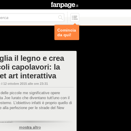
Comincia
da qui!
glia il legno e crea
oli capolavori: la
et art interattiva
 il
12 ottobre 2015 alle ore 23:31
a delle piccole me significative opere
ista Joe Iurato che diventano tutt'uno con il
terno. L'obiettivo infatti è proprio quello di
le alla perfezione per le strade del New
mmagini:
mostra altro
www.facebook.com/joe.iurato.7