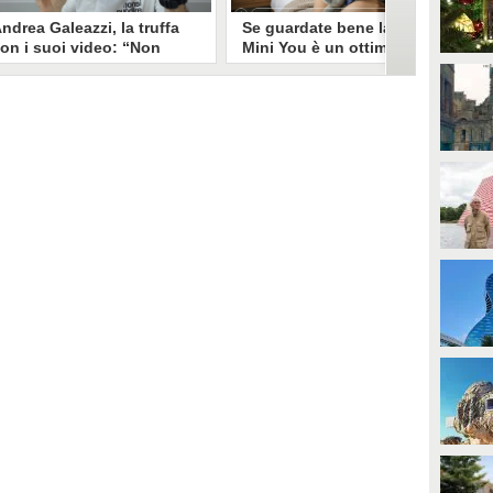
ndrea Galeazzi, la truffa
Se guardate bene la foto
on i suoi video: “Non
Mini You è un ottimo modo
ono io quello. Mi hanno
per regalare i dati
rasformato in deepfake”
all’intelligenza artificiale
ndrea Galeazzi è uno degli
Il nuovo trend su Instagram, Mini
outuber più importanti nel
You, in cui si pubblica una foto da
ettore delle recensioni. Negli
bambini e una attuale, è una vera
ltimi giorni un suo video è stato
e propria miniera d'oro per
ubato, processato con
l'intelligenza artificiale
'intelligenza artificiale ed è
generativa. Si stimano 40 milioni
iventato un deepfake che
di immagini condivise, che in
ponsorizza un'applicazione
questo momento potrebbero
egata al gioco d'azzardo.
essere "preda" di voraci algoritmi
per software di riconoscimento
facciale e altre app.