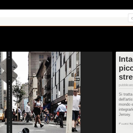
Inta
picc
stre
pubblicato
Si tratt
dell'art
mondo es
integrar
Jersey.
Fonte I
https://