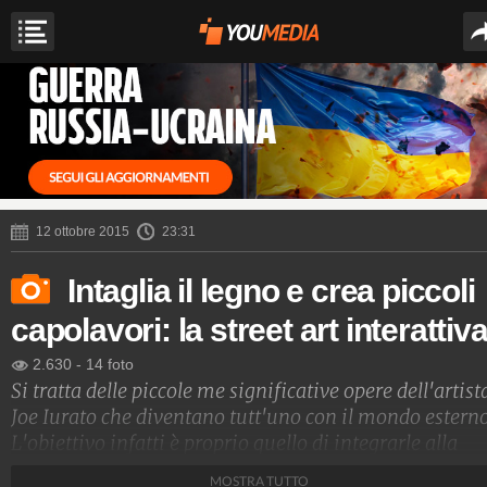
12 ottobre 2015
23:31
Intaglia il legno e crea piccoli
capolavori: la street art interattiv
2.630
-
14 foto
Si tratta delle piccole me significative opere dell'artist
Joe Iurato che diventano tutt'uno con il mondo esterno
L'obiettivo infatti è proprio quello di integrarle alla
perfezione per le strade del New Jersey.
MOSTRA TUTTO