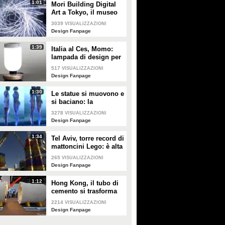
1:01
Mori Building Digital
Art a Tokyo, il museo
più "folle" del mondo
3039
VISUALIZZAZIONI
Design Fanpage
1:39
Italia al Ces, Momo:
lampada di design per
la sicurezza in casa
517
VISUALIZZAZIONI
Design Fanpage
1:30
Le statue si muovono e
si baciano: la
romantica storia tra un
3278
VISUALIZZAZIONI
comune ragazzo e una
Design Fanpage
principessa
1:34
Tel Aviv, torre record di
mattoncini Lego: è alta
36 metri
265
VISUALIZZAZIONI
Design Fanpage
1:12
Hong Kong, il tubo di
cemento si trasforma
in un appartamento: gli
2214
VISUALIZZAZIONI
interni vi stupiranno
Design Fanpage