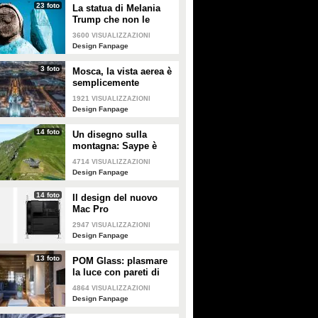
23 foto
La statua di Melania
Trump che non le
somiglia per niente e
3600
VISUALIZZAZIONI
tutti gli altri "disastri"
Design Fanpage
degli artisti
3 foto
Mosca, la vista aerea è
semplicemente
mozzafiato
1921
VISUALIZZAZIONI
Design Fanpage
14 foto
Un disegno sulla
montagna: Saype è
l'artista che dipinge
4714
VISUALIZZAZIONI
prati e montagne
Design Fanpage
14 foto
Il design del nuovo
Mac Pro
2947
VISUALIZZAZIONI
Design Fanpage
13 foto
POM Glass: plasmare
la luce con pareti di
vetro, ferro e legno
4864
VISUALIZZAZIONI
Design Fanpage