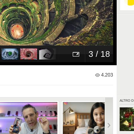
3 / 18
4.203
ALTRO D