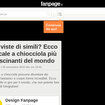
Comincia
da qui!
viste di simili? Ecco
cale a chiocciola più
ascinanti del mondo
 il
24 settembre 2015 alle ore 10:01
 a chiocciola possono diventare dei
 fantastici e creare forme incredibili. Ecco
elle in giro per il mondo, che non potrete fare
i fotografare!
Design Fanpage