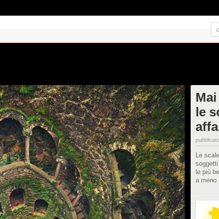
Mai 
le s
aff
pubblicato
Le scale
soggetti
le più b
a meno d