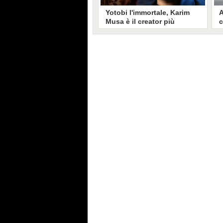
Yotobi l'immortale, Karim
A
Musa è il creator più
c
longevo in Italia: il suo
s
volto sui social da 20 anni
t
Aperto nel 2006, il canale di
A
Karim Musa, in arte Yotobi, è uno
y
dei più duraturi di tutta YouTube
s
Italia. Tra i pionieri della
u
professione di creator, Yotobi
r
continua ancora oggi ad essere un
l
punto di riferimento per la sua
d
fedele pur senza cedere alle
s
lusinghe del mainstream.
l