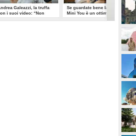
ndrea Galeazzi, la truffa
Se guardate bene la foto
on i suoi video: “Non
Mini You è un ottimo modo
ono io quello. Mi hanno
per regalare i dati
rasformato in deepfake”
all’intelligenza artificiale
ndrea Galeazzi è uno degli
Il nuovo trend su Instagram, Mini
outuber più importanti nel
You, in cui si pubblica una foto da
ettore delle recensioni. Negli
bambini e una attuale, è una vera
ltimi giorni un suo video è stato
e propria miniera d'oro per
ubato, processato con
l'intelligenza artificiale
'intelligenza artificiale ed è
generativa. Si stimano 40 milioni
iventato un deepfake che
di immagini condivise, che in
ponsorizza un'applicazione
questo momento potrebbero
egata al gioco d'azzardo.
essere "preda" di voraci algoritmi
per software di riconoscimento
facciale e altre app.