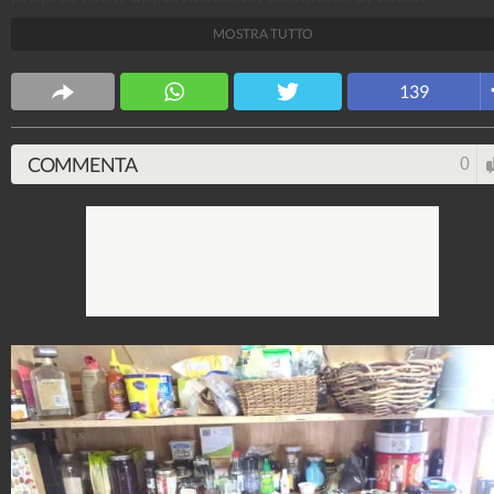
MOSTRA TUTTO
Design Fanpage
70.432.989
-
349 video
-
13.554 foto
139
COMMENTA
0