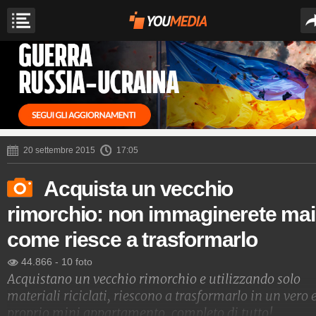
20 settembre 2015
17:05
Acquista un vecchio
rimorchio: non immaginerete mai
come riesce a trasformarlo
44.866
-
10 foto
Acquistano un vecchio rimorchio e utilizzando solo
materiali riciclati, riescono a trasformarlo in un vero 
proprio mini appartamento, completo di tutto!