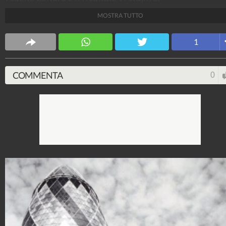
MOSTRA TUTTO
Design Fanpage
70.432.913
-
349 video
-
13.554 foto
1
COMMENTA
0