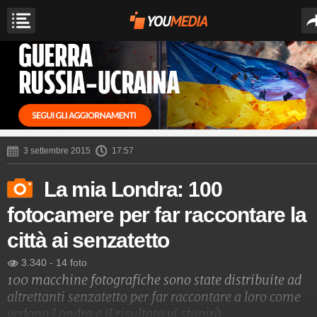
3 settembre 2015
17:57
La mia Londra: 100
fotocamere per far raccontare la
città ai senzatetto
3.340
-
14 foto
100 macchine fotografiche sono state distribuite ad
altrettanti senzatetto per far raccontare a loro come
vedono Londra e il risultato vi stupirà.