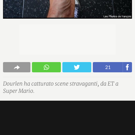
21
Dourlen ha catturato scene stravaganti, da ET a
Super Mario.