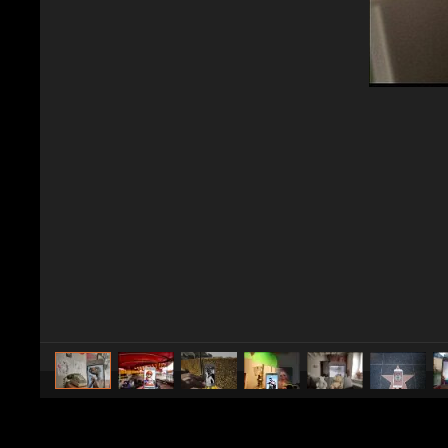
caricato da
Design Fanpage