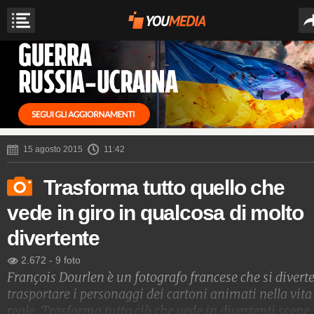
15 agosto 2015
11:42
Trasforma tutto quello che
vede in giro in qualcosa di molto
divertente
2.672
-
9 foto
François Dourlen è un fotografo francese che si diverte
trasportare i personaggi dei cartoni animati nella vita
reale. Trasforma tutto ciò che vede in divertenti scene