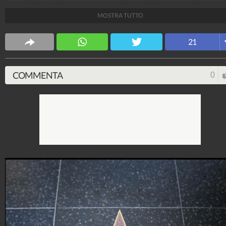
ricreate con il suo iPhone.
MOSTRA TUTTO
Design Fanpage
21
70.432.054
-
349 video
-
13.554 foto
COMMENTA
0