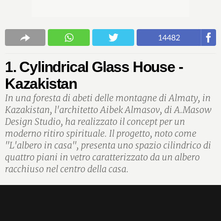
14482
1. Cylindrical Glass House -
Kazakistan
In una foresta di abeti delle montagne di Almaty, in
Kazakistan, l'architetto Aibek Almasov, di A.Masow
Design Studio, ha realizzato il concept per un
moderno ritiro spirituale. Il progetto, noto come
"L'albero in casa", presenta uno spazio cilindrico di
quattro piani in vetro caratterizzato da un albero
racchiuso nel centro della casa.