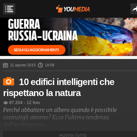
11 agosto 2015
18:08
10 edifici intelligenti che
rispettano la natura
87.204
-
12 foto
Perché abbattere un albero quando è possibile
costruirgli attorno? Ecco l'ultima tendenza
dell'architettura.
MOSTRA TUTTO