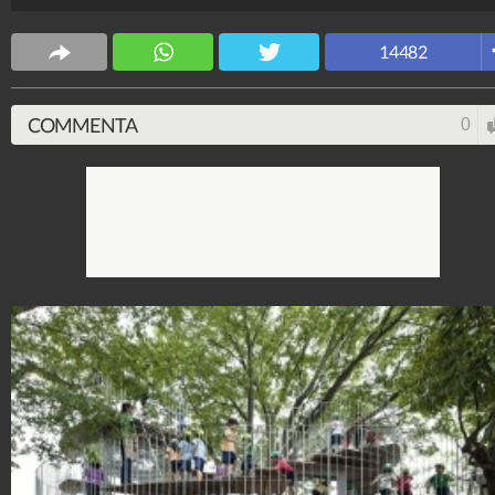
Design Fanpage
70.431.974
-
349 video
-
13.554 foto
14482
COMMENTA
0