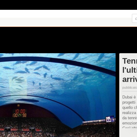
Ten
l'ul
arr
pubblicato
Dubai è 
progetti
quello c
realizza
da tenni
emoziona
Così che
spettaco