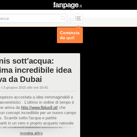
Comincia
da qui!
nis sott'acqua:
tima incredibile idea
iva da Dubai
 il
3 giugno 2015 alle ore 10:41
spesso accostata a idee inimmaginabili e
 avveniristici . L'ultimo in ordine di tempo è
he arriva da
http://www.8plus8.pl/
che
 un concept incredibile per un nuovo campo
s. Scambi sotto l'acqua e partite
nti in un vero e proprio acquario naturale.
 gli spettatori possano ammirare lo
mostra altro
lo dei tennisti e quello intorno.