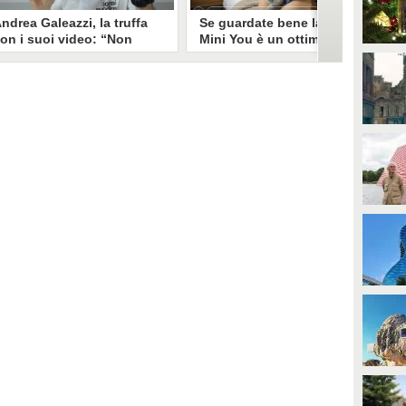
ndrea Galeazzi, la truffa
Se guardate bene la foto
on i suoi video: “Non
Mini You è un ottimo modo
ono io quello. Mi hanno
per regalare i dati
rasformato in deepfake”
all’intelligenza artificiale
ndrea Galeazzi è uno degli
Il nuovo trend su Instagram, Mini
outuber più importanti nel
You, in cui si pubblica una foto da
ettore delle recensioni. Negli
bambini e una attuale, è una vera
ltimi giorni un suo video è stato
e propria miniera d'oro per
ubato, processato con
l'intelligenza artificiale
'intelligenza artificiale ed è
generativa. Si stimano 40 milioni
iventato un deepfake che
di immagini condivise, che in
ponsorizza un'applicazione
questo momento potrebbero
egata al gioco d'azzardo.
essere "preda" di voraci algoritmi
per software di riconoscimento
facciale e altre app.