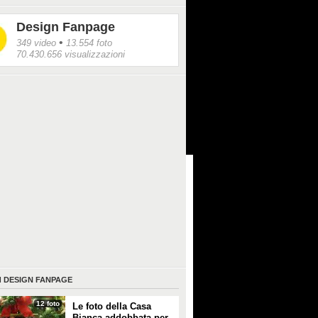
Design Fanpage
•
349 video
13.554 foto
70.430.656 visualizzazioni
I
DESIGN FANPAGE
12 foto
Le foto della Casa
Bianca addobbata per