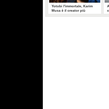
Yotobi l'immortale, Karim
A
Musa è il creator più
c
longevo in Italia: il suo
s
volto sui social da 20 anni
t
Aperto nel 2006, il canale di
A
Karim Musa, in arte Yotobi, è uno
y
dei più duraturi di tutta YouTube
s
Italia. Tra i pionieri della
u
professione di creator, Yotobi
r
continua ancora oggi ad essere un
l
punto di riferimento per la sua
d
fedele pur senza cedere alle
s
lusinghe del mainstream.
l