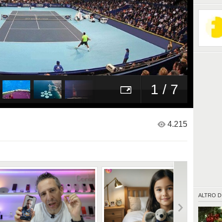
1 / 7
4.215
ALTRO D