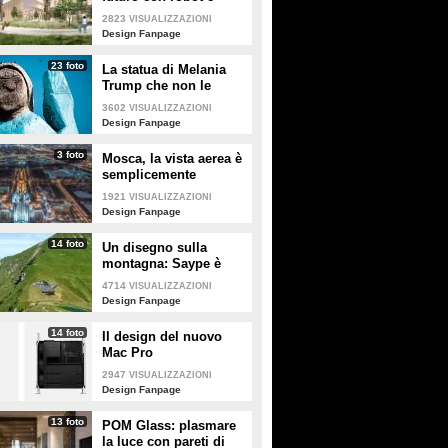
macchine autonome
2823
VISUALIZZAZIONI
Design Fanpage
23 foto
La statua di Melania
Trump che non le
somiglia per niente e
3602
VISUALIZZAZIONI
tutti gli altri "disastri"
Design Fanpage
degli artisti
3 foto
Mosca, la vista aerea è
semplicemente
mozzafiato
1921
VISUALIZZAZIONI
Design Fanpage
14 foto
Un disegno sulla
montagna: Saype è
l'artista che dipinge
4714
VISUALIZZAZIONI
prati e montagne
Design Fanpage
14 foto
Il design del nuovo
Mac Pro
2947
VISUALIZZAZIONI
Design Fanpage
13 foto
POM Glass: plasmare
la luce con pareti di