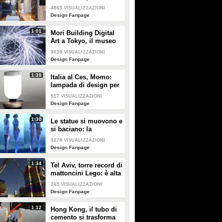
vetro, ferro e legno
4865
VISUALIZZAZIONI
Design Fanpage
1:01
Mori Building Digital
Art a Tokyo, il museo
più "folle" del mondo
3039
VISUALIZZAZIONI
Design Fanpage
1:39
Italia al Ces, Momo:
lampada di design per
la sicurezza in casa
517
VISUALIZZAZIONI
Design Fanpage
1:30
Le statue si muovono e
si baciano: la
romantica storia tra un
3278
VISUALIZZAZIONI
comune ragazzo e una
Design Fanpage
principessa
1:34
Tel Aviv, torre record di
mattoncini Lego: è alta
36 metri
265
VISUALIZZAZIONI
Design Fanpage
1:12
Hong Kong, il tubo di
cemento si trasforma