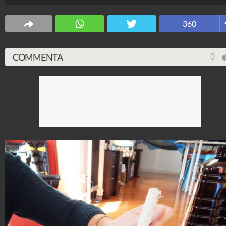
Fonte Immagini: littlethings.com
360
Design Fanpage
70.430.563
-
349 video
-
13.554 foto
COMMENTA
0