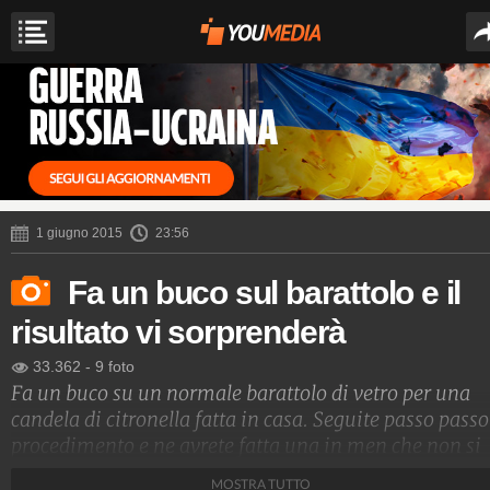
1 giugno 2015
23:56
Fa un buco sul barattolo e il
risultato vi sorprenderà
33.362
-
9 foto
Fa un buco su un normale barattolo di vetro per una
candela di citronella fatta in casa. Seguite passo passo 
procedimento e ne avrete fatta una in men che non si
dica.
MOSTRA TUTTO