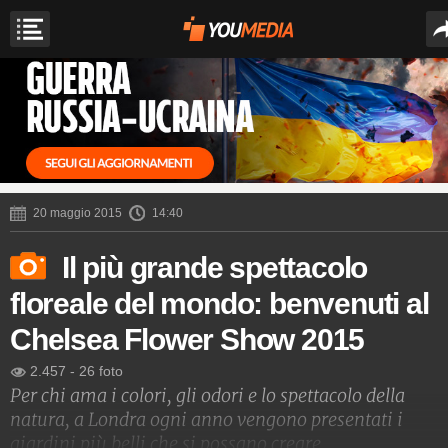
20 maggio 2015
14:40
Il più grande spettacolo
floreale del mondo: benvenuti al
Chelsea Flower Show 2015
2.457
-
26 foto
Per chi ama i colori, gli odori e lo spettacolo della
natura, a Londra ogni anno vengono presentati i
giardini più belli che si possano creare.