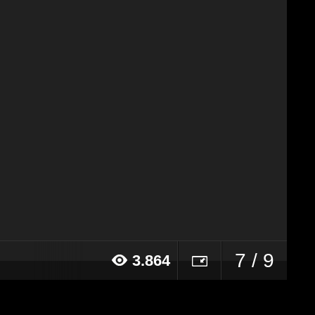
7 / 9
3.864
15 alle ore 18:30