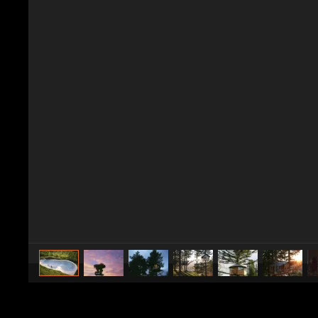
caricato da
Design Fanpage