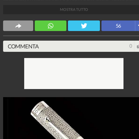
pochi che ha raccolto il sito Planeta Curioso.
MOSTRA TUTTO
Design Fanpage
56
70.430.960
-
349 video
-
13.554 foto
COMMENTA
0