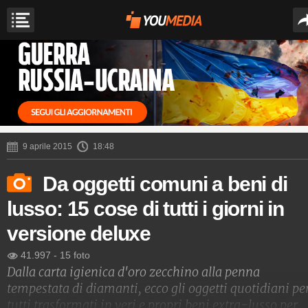
9 aprile 2015
18:48
Da oggetti comuni a beni di
lusso: 15 cose di tutti i giorni in
versione deluxe
41.997
-
15 foto
Dalla carta igienica d'oro zecchino alla penna
tempestata di diamanti, ecco gli oggetti quotidiani pe
tutti trasformati in veri e propri beni extra-lusso per