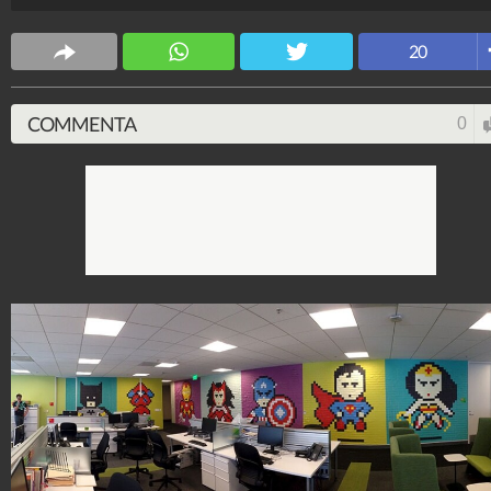
Design Fanpage
70.430.960
-
349 video
-
13.554 foto
20
COMMENTA
0