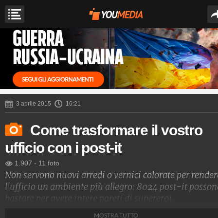
3 aprile 2015
16:21
Come trasformare il vostro
ufficio con i post-it
1.907
-
11 foto
Non servono nuovi arredi o vernici colorate per render
l'ufficio un ambiente più allegro: 8024 post-it posson
bastare per avere intere pareti di supereroi.
MOSTRA TUTTO