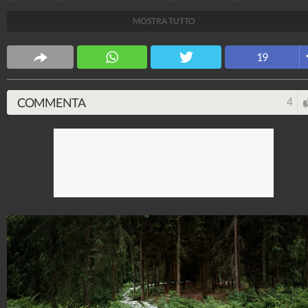
MOSTRA TUTTO
Design Fanpage
70.431.245
-
349 video
-
13.554 foto
19
COMMENTA
4