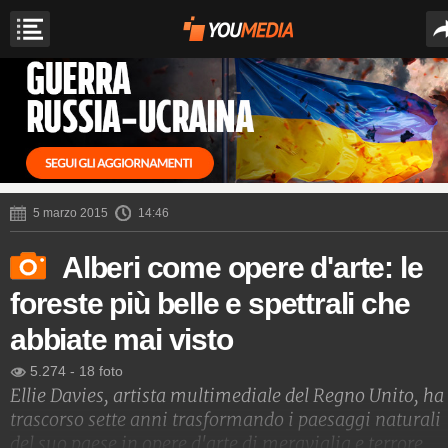
5 marzo 2015
14:46
Alberi come opere d'arte: le
foreste più belle e spettrali che
abbiate mai visto
5.274
-
18 foto
Ellie Davies, artista multimediale del Regno Unito, ha
trascorso sette anni trasformando i paesaggi naturali
del suo paese in opere d'arte di meraviglia e terrore.