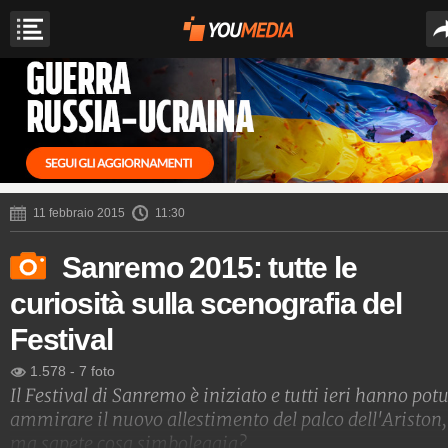
11 febbraio 2015
11:30
Sanremo 2015: tutte le
curiosità sulla scenografia del
Festival
1.578
-
7 foto
Il Festival di Sanremo è iniziato e tutti ieri hanno pot
ammirare il nuovo allestimento del palco dell'Ariston,
ma sapete cosa simboleggia?