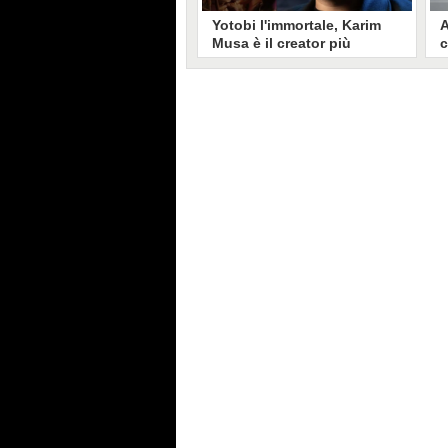
Yotobi l'immortale, Karim
A
Musa è il creator più
c
longevo in Italia: il suo
s
volto sui social da 20 anni
t
Aperto nel 2006, il canale di
A
Karim Musa, in arte Yotobi, è uno
y
dei più duraturi di tutta YouTube
s
Italia. Tra i pionieri della
u
professione di creator, Yotobi
r
continua ancora oggi ad essere un
l
punto di riferimento per la sua
d
fedele pur senza cedere alle
s
lusinghe del mainstream.
l