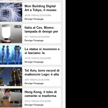
1:01
Mori Building Digital
Art a Tokyo, il museo
più "folle" del mondo
3039
VISUALIZZAZIONI
Design Fanpage
1:39
Italia al Ces, Momo:
lampada di design per
la sicurezza in casa
517
VISUALIZZAZIONI
Design Fanpage
1:30
Le statue si muovono e
si baciano: la
romantica storia tra un
3278
VISUALIZZAZIONI
comune ragazzo e una
Design Fanpage
principessa
1:34
Tel Aviv, torre record di
mattoncini Lego: è alta
36 metri
265
VISUALIZZAZIONI
Design Fanpage
1:12
Hong Kong, il tubo di
cemento si trasforma
in un appartamento: gli
2214
VISUALIZZAZIONI
interni vi stupiranno
Design Fanpage