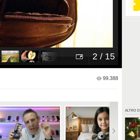
2 / 15
99.388
ALTRO D