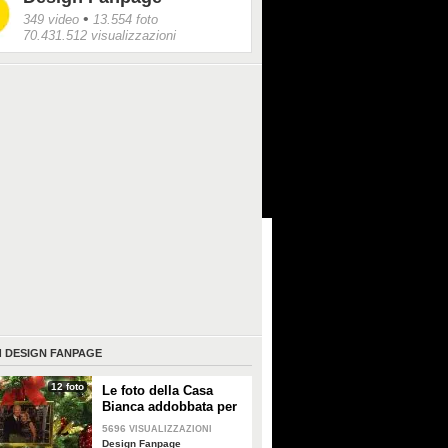
•
349 video
13.554 foto
70.431.512 visualizzazioni
I
DESIGN FANPAGE
12 foto
Le foto della Casa
Bianca addobbata per
Natale 2021
5696
VISUALIZZAZIONI
Design Fanpage