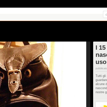
I 15
nasc
uso
pubblicato
Tutti gl
guardare
alcune d
nascond
nostre g