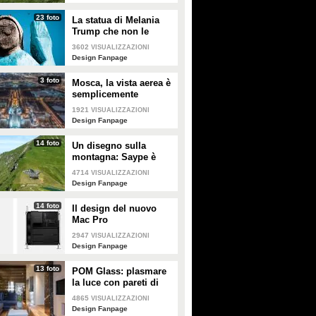
23 foto
La statua di Melania
Trump che non le
somiglia per niente e
3602
VISUALIZZAZIONI
tutti gli altri "disastri"
Design Fanpage
degli artisti
3 foto
Mosca, la vista aerea è
semplicemente
mozzafiato
1921
VISUALIZZAZIONI
Design Fanpage
14 foto
Un disegno sulla
montagna: Saype è
l'artista che dipinge
4714
VISUALIZZAZIONI
prati e montagne
Design Fanpage
14 foto
Il design del nuovo
Mac Pro
2947
VISUALIZZAZIONI
Design Fanpage
13 foto
POM Glass: plasmare
la luce con pareti di
vetro, ferro e legno
4865
VISUALIZZAZIONI
Design Fanpage