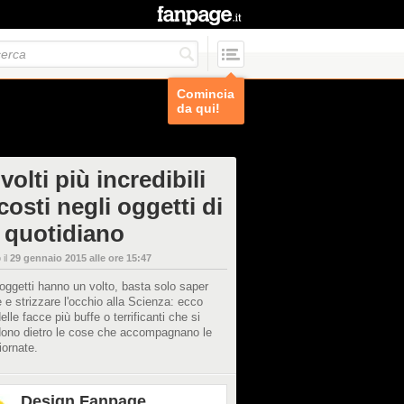
Comincia
da qui!
 volti più incredibili
osti negli oggetti di
 quotidiano
 il
29 gennaio 2015 alle ore 15:47
i oggetti hanno un volto, basta solo saper
 e strizzare l'occhio alla Scienza: ecco
elle facce più buffe o terrificanti che si
ono dietro le cose che accompagnano le
iornate.
Design Fanpage