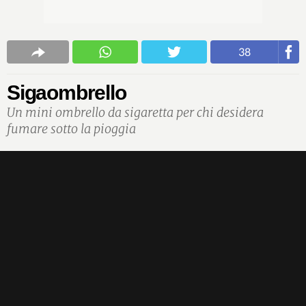
38
Sigaombrello
Un mini ombrello da sigaretta per chi desidera
fumare sotto la pioggia