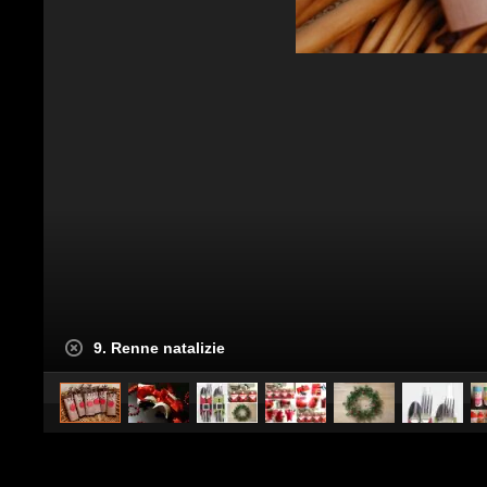
9. Renne natalizie
caricato da
Design Fanpage