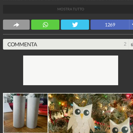
di carta igienica.
MOSTRA TUTTO
Design Fanpage
1269
70.432.386
-
349 video
-
13.554 foto
COMMENTA
2