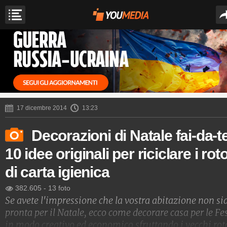
17 dicembre 2014
13:23
Decorazioni di Natale fai-da-t
10 idee originali per riciclare i roto
di carta igienica
382.605
-
13 foto
Se avete l'impressione che la vostra abitazione non si
pronta per il Natale, ecco come decorare casa per le Fe
in modo creativo ed economico sfruttando i vecchi rot