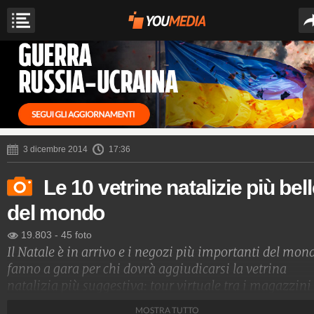
3 dicembre 2014
17:36
Le 10 vetrine natalizie più bel
del mondo
19.803
-
45 foto
Il Natale è in arrivo e i negozi più importanti del mon
fanno a gara per chi dovrà aggiudicarsi la vetrina
natalizia più suggestiva: tour virtuale tra i magazzini
più famosi del Pianeta per respirare un po' di aria
MOSTRA TUTTO