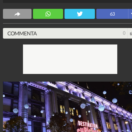
natalizia.
Design Fanpage
63
70.430.552
-
349 video
-
13.554 foto
COMMENTA
0