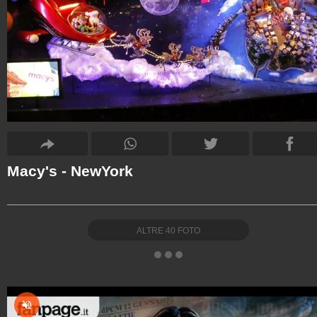
Macy's - NewYork
ALTRE
40
FOTO