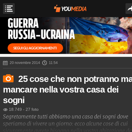
20 novembre 2014
11:54
25 cose che non potranno ma
mancare nella vostra casa dei
sogni
18.749
-
27 foto
Segretamente tutti abbiamo una casa dei sogni dove
speriamo di vivere un giorno: ecco alcune cose di cui
sicuramente avrete bisogno nella vostra abitazione de