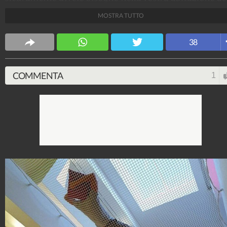
desideri.
MOSTRA TUTTO
Design Fanpage
38
70.431.665
-
349 video
-
13.554 foto
COMMENTA
1