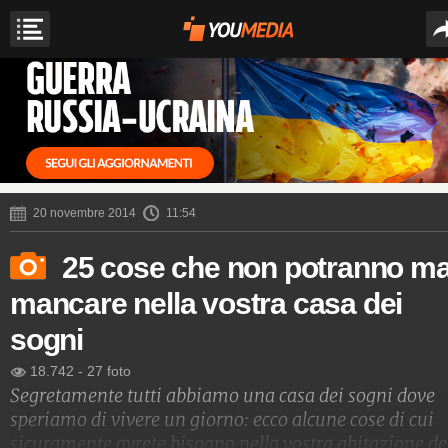
20 novembre 2014
11:54
25 cose che non potranno ma
mancare nella vostra casa dei
sogni
18.742
-
27 foto
Segretamente tutti abbiamo una casa dei sogni dove
speriamo di vivere un giorno: ecco alcune cose di cui
sicuramente avrete bisogno nella vostra abitazione de