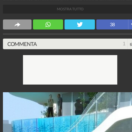
desideri.
MOSTRA TUTTO
Design Fanpage
38
70.431.227
-
349 video
-
13.554 foto
COMMENTA
1