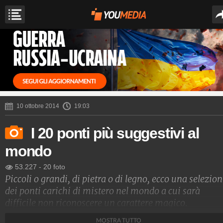
10 ottobre 2014
19:03
I 20 ponti più suggestivi al
mondo
53.227
-
20 foto
Piccoli o grandi, di pietra o di legno, ecco una selezio
dei ponti carichi di mistero nel mondo a cui sarà
difficile non riconoscere un carattere magico.
MOSTRA TUTTO