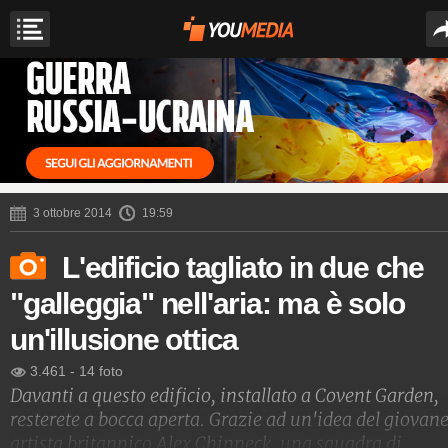
3 ottobre 2014
19:59
L'edificio tagliato in due che
"galleggia" nell'aria: ma è solo
un'illusione ottica
3.461
-
14 foto
Davanti a questo edificio, installato a Covent Garden,
resterete a bocca aperta. Grazie ad un'idea del giovan
artista britannico Alex Chinneck, una squadra di