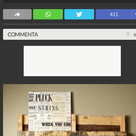
Design Fanpage
70.432.939
-
349 video
-
13.554 foto
411
COMMENTA
0