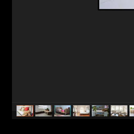
caricato da
Design Fanpage