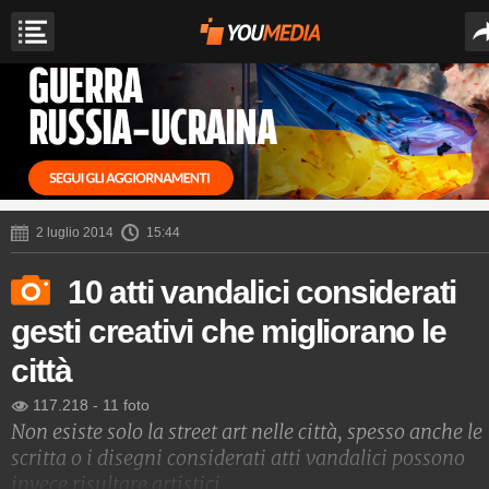
2 luglio 2014
15:44
10 atti vandalici considerati
gesti creativi che migliorano le
città
117.218
-
11 foto
Non esiste solo la street art nelle città, spesso anche le
scritta o i disegni considerati atti vandalici possono
invece risultare artistici.