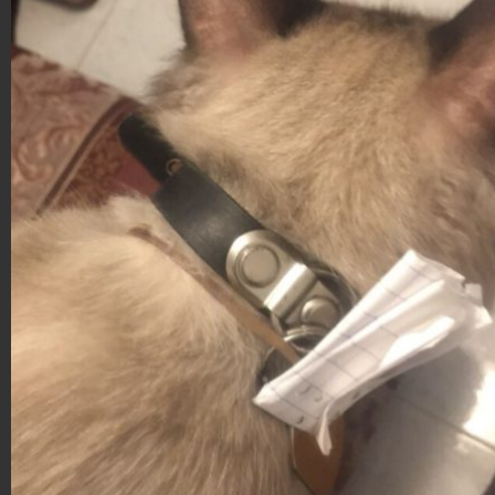
Angelo) aveva a tutti gli effetti una doppia vita. Una
simpatica storia, andata avanti per molto tempo tra le
due famiglie, che si dividevano questo amorevole e
particolare felino.
Good News
1.407.726
-
68 video
-
353 foto