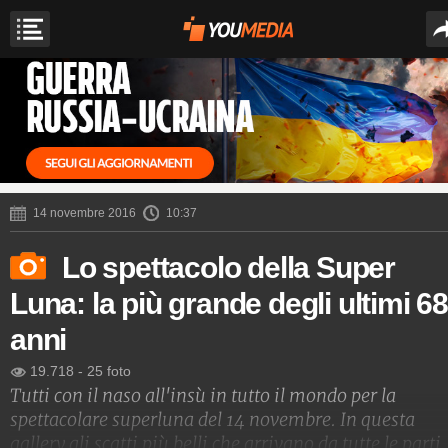
14 novembre 2016
10:37
Lo spettacolo della Super
Luna: la più grande degli ultimi 68
anni
19.718
-
25 foto
Tutti con il naso all'insù in tutto il mondo per la
spettacolare superluna del 14 novembre. In questa
gallery gli scatti più belli che arrivano da tutte le parti