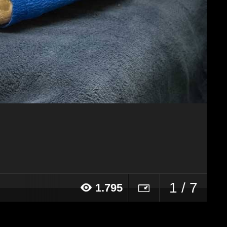
1 / 7
1.795
016 alle ore 00:14