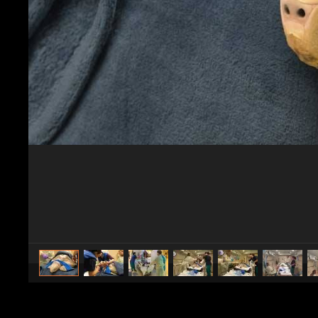
caricato da
Naty82