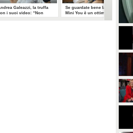
ndrea Galeazzi, la truffa
Se guardate bene la foto
on i suoi video: “Non
Mini You è un ottimo modo
ono io quello. Mi hanno
per regalare i dati
rasformato in deepfake”
all’intelligenza artificiale
ndrea Galeazzi è uno degli
Il nuovo trend su Instagram, Mini
outuber più importanti nel
You, in cui si pubblica una foto da
ettore delle recensioni. Negli
bambini e una attuale, è una vera
ltimi giorni un suo video è stato
e propria miniera d'oro per
ubato, processato con
l'intelligenza artificiale
'intelligenza artificiale ed è
generativa. Si stimano 40 milioni
iventato un deepfake che
di immagini condivise, che in
ponsorizza un'applicazione
questo momento potrebbero
egata al gioco d'azzardo.
essere "preda" di voraci algoritmi
per software di riconoscimento
facciale e altre app.