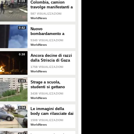
0:09
Colombia, camion
travolge manifestanti a
Cali
587
VISUALIZZAZIONI
WorldNews
0:42
Nuovo
bombardamento a
Gaza: razzi israeliani
5340
VISUALIZZAZIONI
colpiscono palazzo
WorldNews
residenziale di 15 piani
0:38
Ancora decine di razzi
dalla Striscia di Gaza
1758
VISUALIZZAZIONI
WorldNews
1:03
Strage a scuola,
studenti si gettano
dalle finestre al terzo
3438
VISUALIZZAZIONI
piano per scappare:
WorldNews
due muoiono
3:54
Le immagini della
body cam rilasciate dai
poliziotti di Columbus
1508
VISUALIZZAZIONI
WorldNews