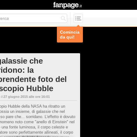
Comincia
da qui!
galassie che
ridono: la
prendente foto del
escopio Hubble
 il
27 giugno 2015 alle ore 16:01
copio Hubble della NASA ha ritratto un
 ossia un insieme, di galassie che nel
o pare che... sorridano. L'effetto è dovuto
nomeno noto come "anello di Einstein" nel
 una fonte luminosa, il corpo celeste e
atore sono perfettamente allineati, il corpo