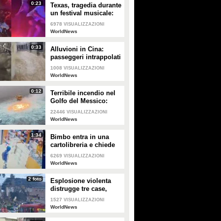
0:23
Texas, tragedia durante
un festival musicale:
almeno 8 morti
6978
VISUALIZZAZIONI
WorldNews
0:33
Alluvioni in Cina:
passeggeri intrappolati
nella metropolitana
1008
VISUALIZZAZIONI
WorldNews
0:12
Terribile incendio nel
Golfo del Messico:
fiamme in mare
22446
VISUALIZZAZIONI
WorldNews
1:34
Bimbo entra in una
cartolibreria e chiede
aiuto per studiare, il
6269
VISUALIZZAZIONI
proprietario gli regala
WorldNews
tutto
2 foto
Esplosione violenta
distrugge tre case,
muore un bambino:
1527
VISUALIZZAZIONI
sospetta fuga di gas
WorldNews