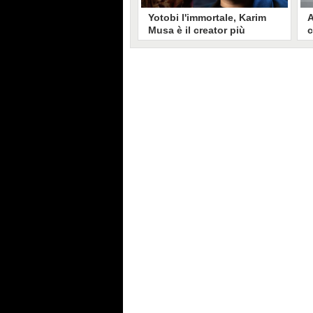
Yotobi l'immortale, Karim
A
Musa è il creator più
c
longevo in Italia: il suo
s
volto sui social da 20 anni
t
Aperto nel 2006, il canale di
A
Karim Musa, in arte Yotobi, è uno
y
dei più duraturi di tutta YouTube
s
Italia. Tra i pionieri della
u
professione di creator, Yotobi
r
continua ancora oggi ad essere un
l
punto di riferimento per la sua
d
fedele pur senza cedere alle
s
lusinghe del mainstream.
l