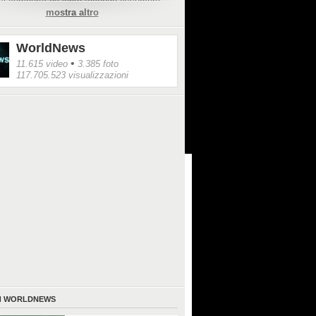
 si comporta da lente facendo assumere
mostra altro
gine ritratta una forma circolare.
mmagini: NASA
WorldNews
•
11.615 video
3.385 foto
117.705.523 visualizzazioni
I
WORLDNEWS