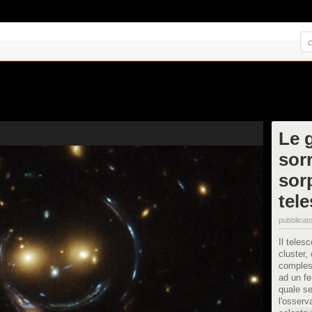
Le 
sor
sor
tel
pubblicato
Il teles
cluster,
compless
ad un fe
quale se
l'osserv