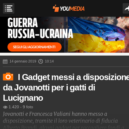
14 gennaio 2019
10:14
I Gadget messi a disposizion
da Jovanotti per i gatti di
Lucignano
1.420
-
9 foto
Jovanotti e Francesca Valiani hanno messo a
disposizione, tramite il loro veterinario di fiducia
Alberto Brandi, alcuni gadget per raccogliere fondi a