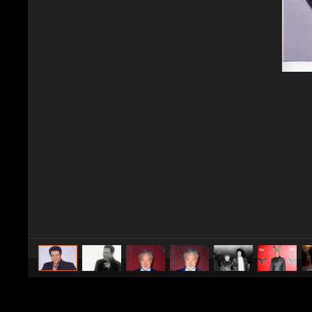
caricato da
Spettacolo Fanpage