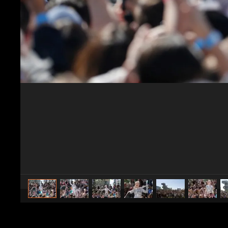
caricato da
Spettacolo Fanpage