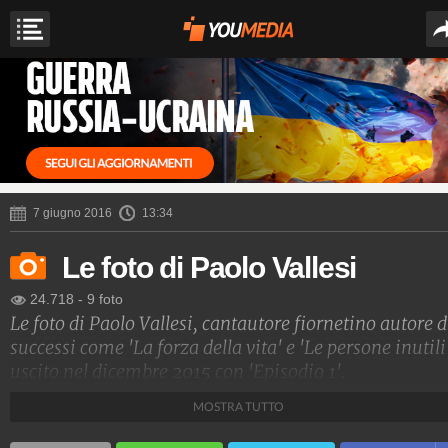
7 giugno 2016
13:34
Le foto di Paolo Vallesi
24.718
-
9 foto
Le foto di Paolo Vallesi, cantautore fiornetino autore d
successi come 'La forza della vita' e 'Le persone inutili
uscito nel dicembre 2015 con 'Episodio 1'.
MOSTRA TUTTO
Spettacolo Fanpage
4.053.365.398
-
9.454 video
-
76.076 foto